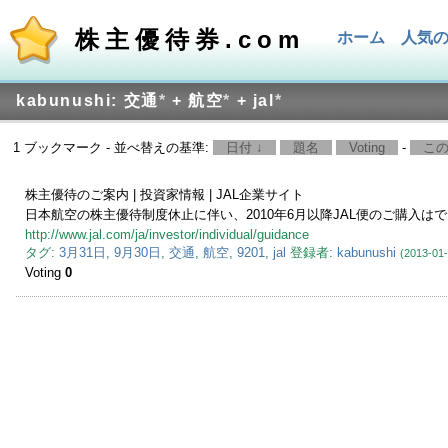
株主優待券.com
ホーム
人気
kabunushi: 交通
*
+ 航空
*
+ jal
*
1 ブックマーク - 並べ替えの基準:
日付 ↓
題名
Voting
-
こ
株主優待のご案内 | 投資家情報 | JAL企業サイト
日本航空の株主優待制度休止に伴い、2010年6月以降JAL便のご購入は
http://www.jal.com/ja/investor/individual/guidance
タグ:
3月31日
,
9月30日
,
交通
,
航空
,
9201
,
jal
登録者:
kabunushi
(2013-01
Voting
0