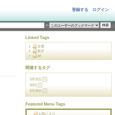
登録する
ログイン
in
Linked Tags
交通
航空
jal
関連するタグ
3月31日
+
9201
+
9月30日
+
Featured Menu Tags
お気に入り