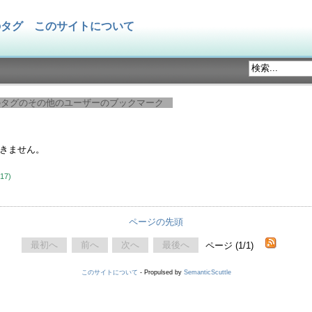
のタグ
このサイトについて
のタグのその他のユーザーのブックマーク
できません。
-17)
ページの先頭
最初へ
前へ
次へ
最後へ
ページ (1/1)
このサイトについて
- Propulsed by
SemanticScuttle