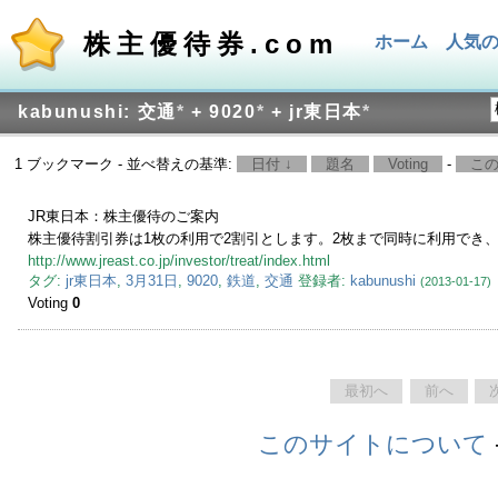
株主優待券.com
ホーム
人気
kabunushi: 交通
*
+ 9020
*
+ jr東日本
*
1 ブックマーク - 並べ替えの基準:
日付 ↓
題名
Voting
-
こ
JR東日本：株主優待のご案内
株主優待割引券は1枚の利用で2割引とします。2枚まで同時に利用でき
http://www.jreast.co.jp/investor/treat/index.html
タグ:
jr東日本
,
3月31日
,
9020
,
鉄道
,
交通
登録者:
kabunushi
(2013-01-17)
Voting
0
最初へ
前へ
このサイトについて