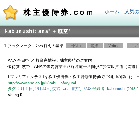
株主優待券.com
ホーム
人気
kabunushi: ana
*
+ 航空
*
1 ブックマーク - 並べ替えの基準:
日付 ↓
題名
Voting
-
こ
ANA 全日空 ／ 投資家情報：株主優待のご案内
優待券1枚で、ANAの国内営業全路線片道一区間がご搭乗時片道（普通
｢プレミアムクラス｣を株主優待券・株主特別優待券でご利用の際には、
http://www.ana.co.jp/ir/kabu_info/yutai
タグ:
3月31日
,
9月30日
,
交通
,
ana
,
航空
,
9202
登録者:
kabunushi
(2013-0
Voting
0