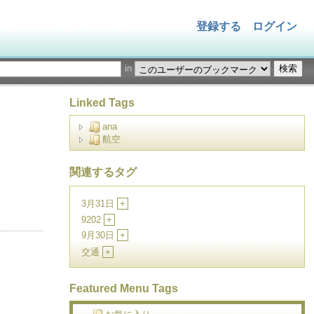
登録する
ログイン
in
Linked Tags
ana
航空
関連するタグ
。
3月31日
+
9202
+
9月30日
+
交通
+
Featured Menu Tags