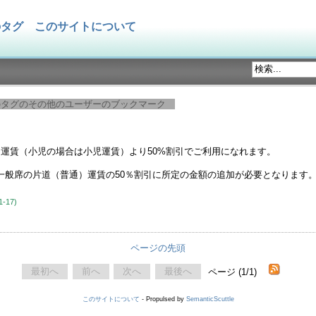
のタグ
このサイトについて
のタグのその他のユーザーのブックマーク
）運賃（小児の場合は小児運賃）より50%割引でご利用になれます。
一般席の片道（普通）運賃の50％割引に所定の金額の追加が必要となります
1-17)
ページの先頭
最初へ
前へ
次へ
最後へ
ページ (1/1)
このサイトについて
- Propulsed by
SemanticScuttle